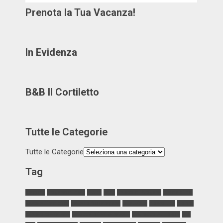
Prenota la Tua Vacanza!
In Evidenza
B&B Il Cortiletto
Tutte le Categorie
Tutte le Categorie
Tag
aragona
aragonaonline.it
a turri
canti
Chiesa di Aragona
dicono di noi
Feste e Tradizioni
galleria foto aragona
la louviere
maccalube
mappa
miniera taccia caci
palazzo principe naselli
sicurezza sul lavoro
sito