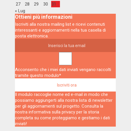
27
28
29
30
31
« Lug
Ottieni più informazioni
Iscriviti alla nostra mailing list e ricevi contenuti
interessanti e aggiornamenti nella tua casella di
posta elettronica.
Acconsento che i miei dati inviati vengano raccolti
tramite questo modulo*
Il modulo raccoglie nome ed e-mail in modo che
possiamo aggiungerti alla nostra lista di newsletter
per gli aggiornamenti sul progetto. Consulta la
nostra
informativa sulla privacy
per la storia
completa su come proteggiamo e gestiamo i dati
inviati!