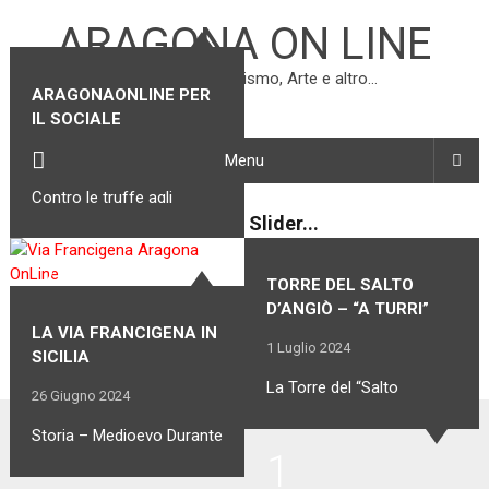
ARAGONA ON LINE
Storia, Cultura, Turismo, Arte e altro…
ARAGONAONLINE PER
IL SOCIALE
12 Luglio 2024
Menu
Contro le truffe agli
anziani l’Arma arruola un
testimonial speciale: Lino
12
26
Banfi Difendersi dalle
TORRE DEL SALTO
truffe: …
D’ANGIÒ – “A TURRI”
LA VIA FRANCIGENA IN
1 Luglio 2024
SICILIA
La Torre del “Salto
26 Giugno 2024
d’Angiò” o più
Storia – Medioevo Durante
semplicemente “aTurri”,
1
l’Alto Medioevo, intorno al
come viene detta in gergo
VII secolo, i Longobardi e i
popolare, …